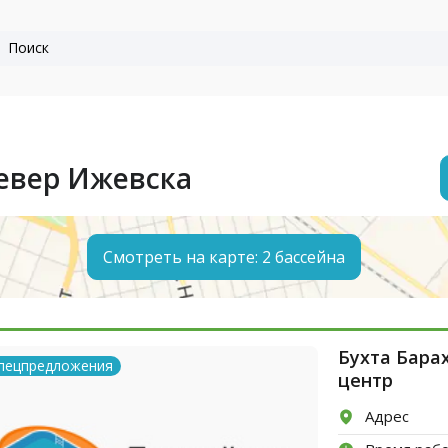
р
евер Ижевска
Смотреть на карте: 2 бассейна
Бухта Бара
пецпредложения
центр
Адрес