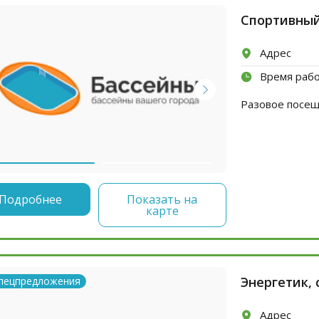
Спортивный
Адрес
Время раб
Разовое посеще
Подробнее
Показать на
карте
Энергетик,
пецпредложения
Адрес