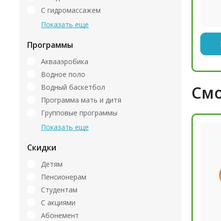
С гидромассажем
Показать еще
Программы
Аквааэробика
Водное поло
Смо
Водный баскетбол
Программа мать и дитя
Групповые программы
Показать еще
Скидки
Детям
Пенсионерам
Студентам
С акциями
Абонемент