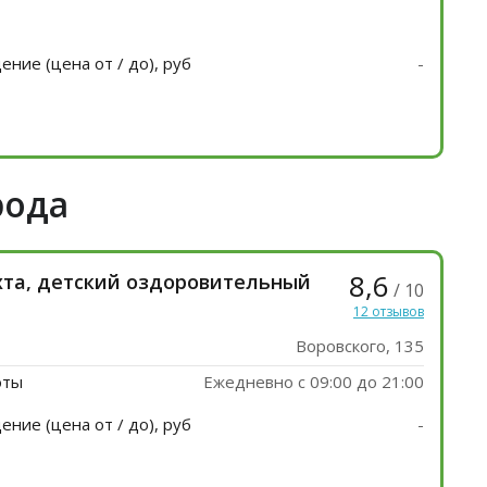
ние (цена от / до), руб
-
рода
8,6
хта, детский оздоровительный
/ 10
12 отзывов
Воровского, 135
оты
Ежедневно с 09:00 до 21:00
ние (цена от / до), руб
-