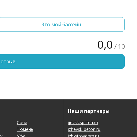
Это мой бассейн
0,0
/ 10
 отзыв
Наши партнеры
Сочи
ijevsk.spcteh.ru
Тюмень
izhevsk-beton.ru
ну
Уфа
izh-stroydom.ru